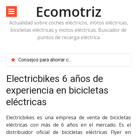
Saltar
Ecomotriz
al
contenido
Actualidad sobre coches eléctricos, motos eléctricas,
bicicletas eléctricas y motos eléctricas. Buscador de
puntos de recarga eléctrica
Consejos para ahorrar combustible en vacaciones
Cuidado con los coches de arranque por botón – ventajas e inconvenientes
¿Renting de vehículos eléctricos?
Electricbikes 6 años de
¿Son legales los detectores de radares?
experiencia en bicicletas
eléctricas
Electricbikes es una empresa de venta de bicicletas
eléctricas con más de 6 años en el mercado. Es el
distribuidor oficial de bicicletas eléctricas Flyer en