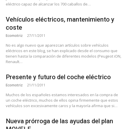
eléctrico capaz de alcanzar los 700 caballos de…
Vehículos eléctricos, mantenimiento y
coste
Ecomotriz
27/11/2011
No es algo nuevo que aparezcan artículos sobre vehículos
eléctricos en este blog, se han explicado desde el consumo que
tienen hasta la comparación de diferentes modelos (Peugeot iON,
Renault…
Presente y futuro del coche eléctrico
Ecomotriz
21/11/2011
Muchos de los españoles estamos interesados en la compra de
un coche eléctrico, muchos de ellos opina firmemente que estos
vehículos son excesivamente caros y la mayoría afirma que si…
Nueva prórroga de las ayudas del plan