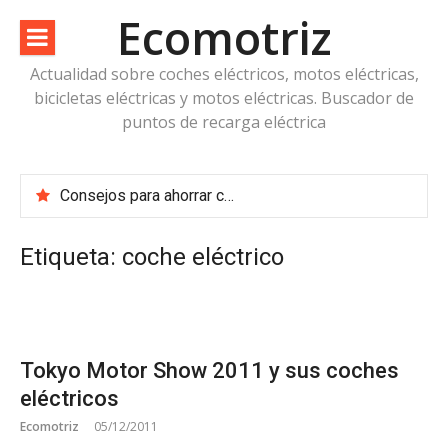
Saltar
Ecomotriz
al
contenido
Actualidad sobre coches eléctricos, motos eléctricas,
bicicletas eléctricas y motos eléctricas. Buscador de
puntos de recarga eléctrica
Consejos para ahorrar combustible en vacaciones
Cuidado con los coches de arranque por botón – ventajas e inconvenientes
¿Renting de vehículos eléctricos?
Etiqueta:
coche eléctrico
¿Son legales los detectores de radares?
Tokyo Motor Show 2011 y sus coches
eléctricos
Ecomotriz
05/12/2011