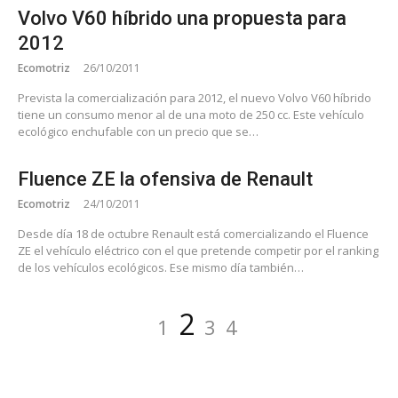
Volvo V60 híbrido una propuesta para
2012
Ecomotriz
26/10/2011
Prevista la comercialización para 2012, el nuevo Volvo V60 híbrido
tiene un consumo menor al de una moto de 250 cc. Este vehículo
ecológico enchufable con un precio que se…
Fluence ZE la ofensiva de Renault
Ecomotriz
24/10/2011
Desde día 18 de octubre Renault está comercializando el Fluence
ZE el vehículo eléctrico con el que pretende competir por el ranking
de los vehículos ecológicos. Ese mismo día también…
Paginación
Página
Página
Página
Página
2
1
3
4
de
entradas