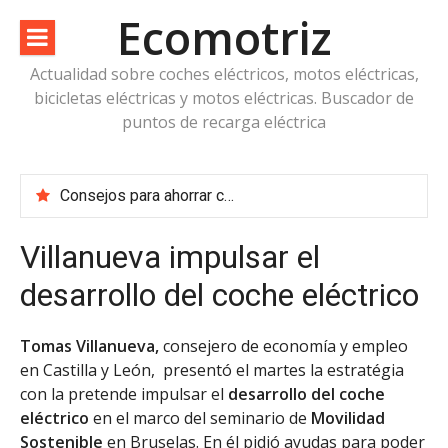
Saltar
Ecomotriz
al
contenido
Actualidad sobre coches eléctricos, motos eléctricas,
bicicletas eléctricas y motos eléctricas. Buscador de
puntos de recarga eléctrica
Consejos para ahorrar combustible en vacaciones
Cuidado con los coches de arranque por botón – ventajas e inconvenientes
¿Renting de vehículos eléctricos?
Villanueva impulsar el
¿Son legales los detectores de radares?
desarrollo del coche eléctrico
Tomas Villanueva,
consejero de economía y empleo
en Castilla y León, presentó el martes la estratégia
con la pretende impulsar el
desarrollo del coche
eléctrico
en el marco del seminario de
Movilidad
Sostenible
en Bruselas. En él pidió ayudas para poder